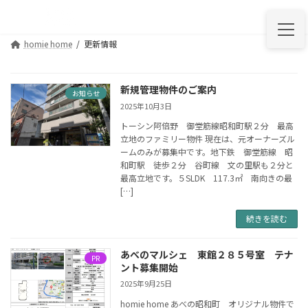
コ
ナ
ン
ビ
テ
ゲ
homie home
更新情報
ン
ー
ツ
シ
へ
ョ
ス
ン
新規管理物件のご案内
お知らせ
キ
に
2025年10月3日
ッ
移
トーシン阿倍野 御堂筋線昭和町駅２分 最高
プ
動
立地のファミリー物件 現在は、元オーナーズル
ームのみが募集中です。地下鉄 御堂筋線 昭
和町駅 徒歩２分 谷町線 文の里駅も２分と
最高立地です。５SLDK 117.3㎡ 南向きの最
[…]
続きを読む
あべのマルシェ 東館２８５号室 テナ
PR
ント募集開始
2025年9月25日
homie home あべの昭和町 オリジナル物件で