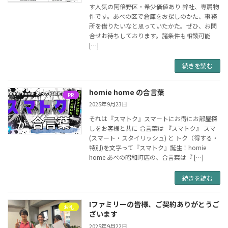
す人気の阿倍野区・希少価値あり 弊社、専属物
件です。あべの区で倉庫をお探しのかた、事務
所を借りたいなと思っていたかた。ぜひ、お問
合せお待ちしております。諸条件も相談可能
[…]
続きを読む
homie home の合言葉
PR
2025年9月23日
それは『スマトク』スマートにお得にお部屋探
しをお客様と共に 合言葉は 『スマトク』 スマ
(スマート・スタイリッシュ) と トク（得する・
特別)を文字って『スマトク』誕生！homie
home あべの昭和町店の、合言葉は『 […]
続きを読む
Iファミリーの皆様、ご契約ありがとうご
お礼
ざいます
2025年9月22日