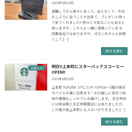
2025年9月18日
退職してから色々とあって、会えなくて…今日
久しぶりに会うことが出来て、プレゼント持っ
て来てくれました!! 色々と大変なこともあると
思いますが、こちらも一緒に頑張っています。
同業他社ではありますが、ぜひこれからも仲良
くして […]
続きを読む
明日!!上本町にスターバックスコーヒー
お知らせ
OPEN!!
2025年9月16日
上本町 YUFURA ３FにスタバOPEN～3階の楽天
モバイルの奥に出来ます！お引越しに役立つ地
域の情報もしっかりとお届けします。 天王寺区
には桃谷駅と天王寺駅周辺にはありましたが、
この度大阪上本町にもスタバができました […]
続きを読む