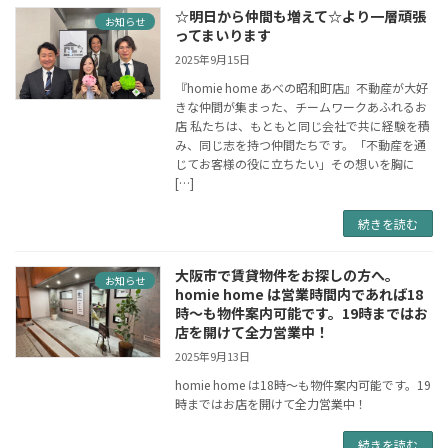
☆明日から仲間も増えて☆より一層頑張
お知らせ
ってまいります
2025年9月15日
『homie home あべの昭和町店』不動産が大好
きな仲間が集まった、チームワークあふれるお
店 私たちは、もともと同じ会社で共に経験を積
み、同じ志を持つ仲間たちです。「不動産を通
じてお客様の役に立ちたい」その想いを胸に
[…]
続きを読む
大阪市で賃貸物件をお探しの方へ。
お知らせ
homie home は営業時間内であれば18
時～も物件案内可能です。19時まではお
店を開けて全力営業中！
2025年9月13日
homie home は18時～も物件案内可能です。19
時まではお店を開けて全力営業中！
続きを読む