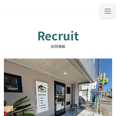
コ
ナ
ン
ビ
テ
ゲ
ン
ー
ツ
シ
へ
ョ
Recruit
ス
ン
キ
に
ッ
移
採用情報
プ
動