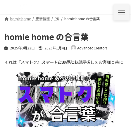
コ
ナ
ン
ビ
テ
ゲ
homie home
更新情報
PR
homie home の合言葉
ン
ー
ツ
シ
へ
ョ
homie home の合言葉
ス
ン
キ
に
最
2025年9月23日
2026年1月4日
AdvancedCreators
ッ
移
終
プ
動
更
それは『スマトク』
スマートにお得に
お部屋探しをお客様と共に
新
日
時
: