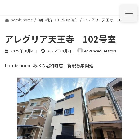
コ
ナ
ン
ビ
テ
ゲ
homie home
物件紹介
Pick up物件
アレグリア天王寺 102号室
ン
ー
ツ
シ
へ
ョ
アレグリア天王寺 102号室
ス
ン
キ
に
最
2025年10月4日
2025年10月4日
AdvancedCreators
ッ
移
終
プ
動
更
homie home あべの昭和町店 新規募集開始
新
日
時
: