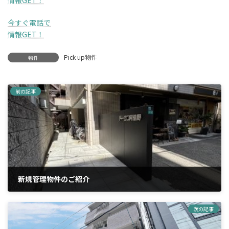
情報GET！
今すぐ電話で
情報GET！
Pick up物件
物件
前の記事
新規管理物件のご紹介
2025年10月3日
次の記事