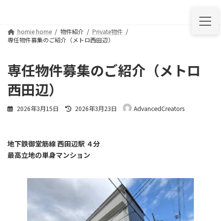
コ
ナ
ン
ビ
テ
ゲ
homie home
物件紹介
Private物件
ン
ー
専任物件募集のご紹介（メトロ西田辺）
ツ
シ
へ
ョ
ス
ン
専任物件募集のご紹介（メトロ
キ
に
ッ
移
西田辺）
プ
動
最
2026年3月15日
2026年3月23日
AdvancedCreators
終
更
新
日
地下鉄御堂筋線 西田辺駅 ４分
時
最高立地の単身マンション
: