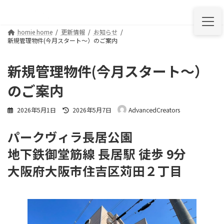
コ
ナ
ン
ビ
テ
ゲ
homie home
更新情報
お知らせ
ン
ー
新規管理物件(今月スタート〜）のご案内
ツ
シ
へ
ョ
ス
ン
新規管理物件(今月スタート〜）
キ
に
ッ
移
のご案内
プ
動
最
2026年5月1日
2026年5月7日
AdvancedCreators
終
更
パークヴィラ長居公園
新
日
地下鉄御堂筋線 長居駅 徒歩 9分
時
:
大阪府大阪市住吉区苅田２丁目